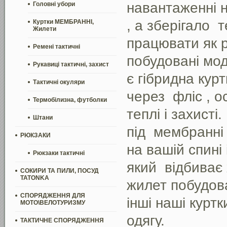
навантаженні н
Головні убори
, а зберігало
т
Куртки МЕМБРАННІ,
Жилети
працювати як р
Ремені тактичні
побудовані мод
Рукавиці тактичні, захист
є гібридна курт
Тактичні окуляри
через
фліс , о
Термобілизна, футболки
теплі і захисті
Штани
під
мембранні 
РЮКЗАКИ
на вашій спині 
Рюкзаки тактичні
який
відбиває 
СОКИРИ ТА ПИЛИ, ПОСУД
TATONKA
жилет побудов
СПОРЯДЖЕННЯ ДЛЯ
інші наші курт
МОТО\ВЕЛОТУРИЗМУ
одягу.
ТАКТИЧНЕ СПОРЯДЖЕННЯ