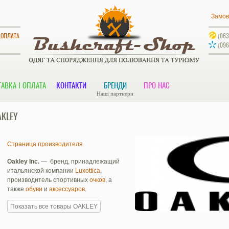
Замов
ДОПЛАТА
(063
(096
АВКА І ОПЛАТА
КОНТАКТИ
БРЕНДИ
ПРО НАС
Наші партнери
AKLEY
Страница производителя
Oakley Inc.
— бренд, принадлежащий
итальянской компании
Luxottica
,
производитель спортивных
очков
, а
также
обуви
и
аксессуаров
.
Показать все товары OAKLEY