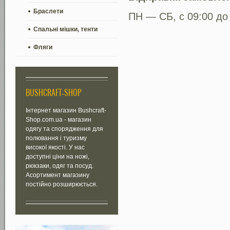
Браслети
ПН — СБ, с 09:00 до
Спальні мішки, тенти
Фляги
BUSHCRAFT-SHOP
Інтернет магазин Bushcraft-
Shop.com.ua - магазин
одягу та спорядження для
полювання і туризму
високої якості. У нас
доступні ціни на ножі,
рюкзаки, одяг та посуд.
Асортимент магазину
постійно розширюється.