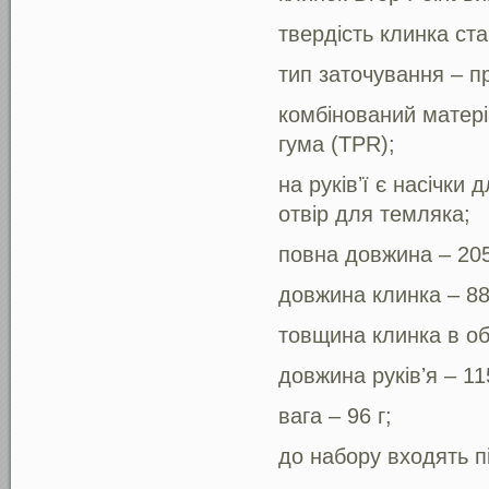
твердість клинка ст
тип заточування – п
комбінований матері
гума (TPR);
на руківʼї є насічк
отвір для темляка;
повна довжина – 20
довжина клинка – 8
товщина клинка в об
довжина руківʼя – 11
вага – 96 г;
до набору входять пі