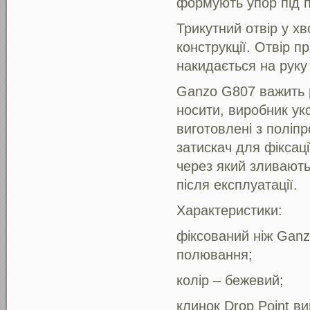
формують упор під 
Трикутний отвір у хв
конструкції. Отвір 
накидається на руку
Ganzo G807 важить р
носити, виробник ук
виготовлені з поліп
затискач для фіксаці
через який зливают
після експлуатації.
Характеристики:
фіксований ніж Ganz
полювання;
колір – бежевий;
клинок Drop Point ви