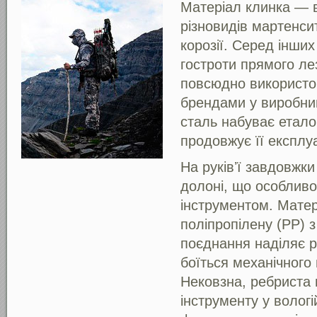
Матеріал клинка — в
різновидів мартенсит
корозії. Серед інши
гостроти прямого ле
повсюдно використо
брендами у виробниц
сталь набуває етало
продовжує її експлу
На руківʼї завдовжки
долоні, що особливо
інструментом. Матер
поліпропілену (PP) 
поєднання наділяє ру
боїться механічного 
Нековзна, ребриста 
інструменту у вологі