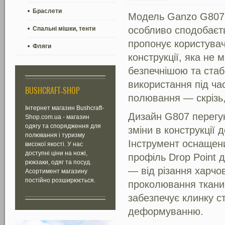
Браслети
Модель Ganzo G807 н
особливо сподобаєть
Спальні мішки, тенти
пропонує користува
Фляги
конструкції, яка не 
безпечнішою та стаб
використання під час
BUSHCRAFT-SHOP
полювання — скрізь,
Інтернет магазин Bushcraft-
Дизайн G807 перегу
Shop.com.ua - магазин
одягу та спорядження для
зміни в конструкції 
полювання і туризму
Інструмент оснащен
високої якості. У нас
доступні ціни на ножі,
профіль Drop Point 
рюкзаки, одяг та посуд.
— від різання харчов
Асортимент магазину
постійно розширюється.
проколювання тканин
забезпечує клинку ст
деформуванню.