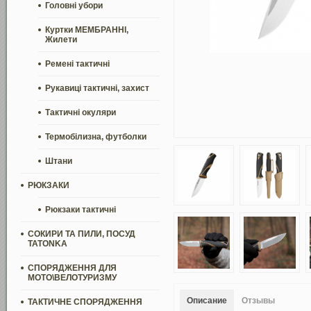
Головні убори
Куртки МЕМБРАННІ,
Жилети
Ремені тактичні
Рукавиці тактичні, захист
Тактичні окуляри
Термобілизна, футболки
Штани
РЮКЗАКИ
Рюкзаки тактичні
СОКИРИ ТА ПИЛИ, ПОСУД
TATONKA
СПОРЯДЖЕННЯ ДЛЯ
МОТО\ВЕЛОТУРИЗМУ
Описание
Отзывы
ТАКТИЧНЕ СПОРЯДЖЕННЯ