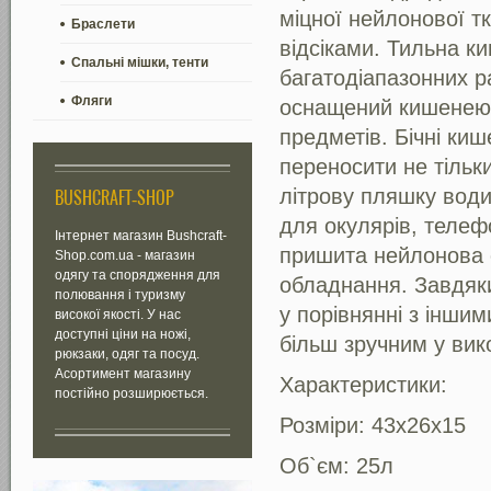
міцної нейлонової т
Браслети
відсіками. Тильна к
Спальні мішки, тенти
багатодіапазонних ра
Фляги
оснащений кишенею 
предметів. Бічні ки
переносити не тільки
літрову пляшку води
BUSHCRAFT-SHOP
для окулярів, телеф
Інтернет магазин Bushcraft-
пришита нейлонова с
Shop.com.ua - магазин
одягу та спорядження для
обладнання. Завдяки
полювання і туризму
у порівнянні з іншим
високої якості. У нас
доступні ціни на ножі,
більш зручним у вик
рюкзаки, одяг та посуд.
Асортимент магазину
Характеристики:
постійно розширюється.
Розміри: 43х26х15
Об`єм: 25л