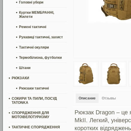
Головні убори
Куртки МЕМБРАННІ,
Жилети
Ремені тактичні
Рукавиці тактичні, захист
Тактичні окуляри
Термобілизна, футболки
Штани
РЮКЗАКИ
Рюкзаки тактичні
Описание
Отзывы
СОКИРИ ТА ПИЛИ, ПОСУД
TATONKA
Рюкзак Dragon – це 
СПОРЯДЖЕННЯ ДЛЯ
МОТО\ВЕЛОТУРИЗМУ
MkII. Легкий, уніве
коротких відряджень
ТАКТИЧНЕ СПОРЯДЖЕННЯ