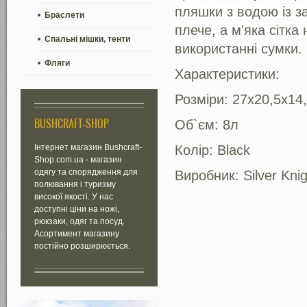
пляшки з водою із з
Браслети
плече, а м'яка сітк
Спальні мішки, тенти
використанні сумки.
Фляги
Характеристики:
Розміри:
27
х2
0,5
х1
4
BUSHCRAFT-SHOP
Об`єм:
8
л
Інтернет магазин Bushcraft-
Колір: Black
Shop.com.ua - магазин
одягу та спорядження для
Виробник: Silver Knig
полювання і туризму
високої якості. У нас
доступні ціни на ножі,
рюкзаки, одяг та посуд.
Асортимент магазину
постійно розширюється.