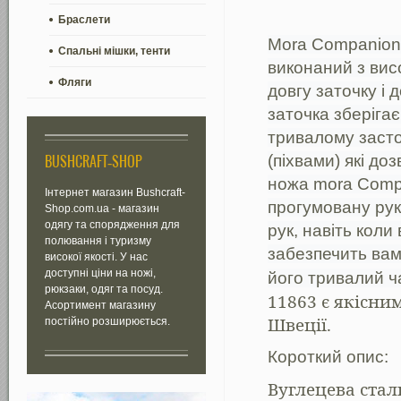
Браслети
Mora Companion
Спальні мішки, тенти
виконаний з висо
Фляги
довгу заточку і 
заточка зберігає
тривалому засто
(піхвами) які до
BUSHCRAFT-SHOP
ножа mora Compa
Інтернет магазин Bushcraft-
прогумовану рук
Shop.com.ua - магазин
одягу та спорядження для
рук, навіть коли
полювання і туризму
забезпечить вам
високої якості. У нас
доступні ціни на ножі,
його тривалий ча
рюкзаки, одяг та посуд.
11863 є якісни
Асортимент магазину
Швеції.
постійно розширюється.
Короткий опис:
Вуглецева стал