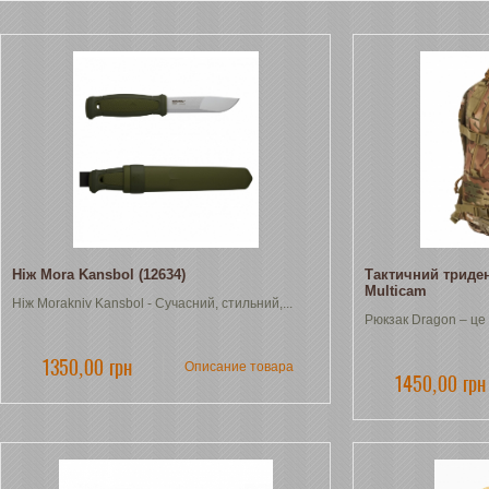
Ніж Mora Kansbol (12634)
Тактичний триде
Multicam
Ніж Morakniv Kansbol - Сучасний, стильний,...
Рюкзак Dragon – це я
1350,00 грн
Описание товара
1450,00 грн