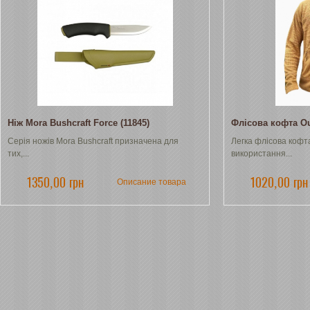
Ніж Mora Bushcraft Force (11845)
Флісова кофта Ou
Серія ножів Mora Bushcraft призначена для
Легка флісова кофт
тих,...
використання...
1350,00 грн
1020,00 грн
Описание товара