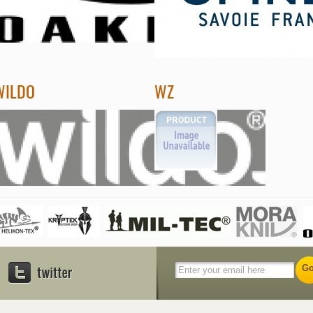
WILDO
WZ