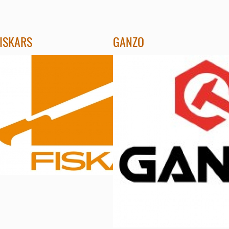
FISKARS
GANZO