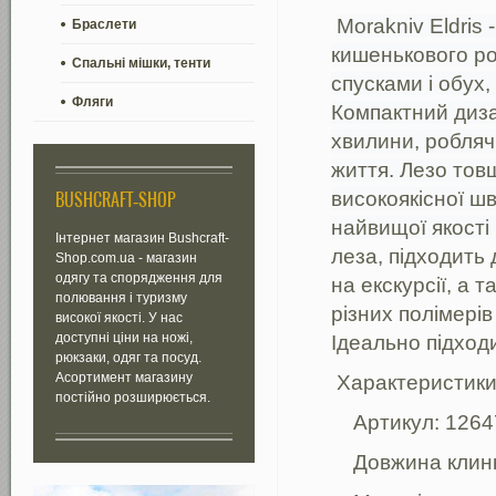
Morakniv Eldris
Браслети
кишенькового ро
Спальні мішки, тенти
спусками і обух,
Фляги
Компактний дизай
хвилини, робля
життя. Лезо тов
високоякісної ш
BUSHCRAFT-SHOP
найвищої якості 
Інтернет магазин Bushcraft-
леза, підходить
Shop.com.ua - магазин
одягу та спорядження для
на екскурсії, а 
полювання і туризму
різних полімерів
високої якості. У нас
доступні ціни на ножі,
Ідеально підходи
рюкзаки, одяг та посуд.
Асортимент магазину
Характеристики
постійно розширюється.
Артикул: 1264
Довжина клин