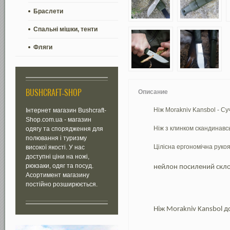
Браслети
Спальні мішки, тенти
Фляги
BUSHCRAFT-SHOP
Описание
Ніж Morakniv Kansbol - Су
Інтернет магазин Bushcraft-
Shop.com.ua - магазин
Ніж з клинком скандинавсь
одягу та спорядження для
полювання і туризму
Цілісна ергономічна рук
високої якості. У нас
доступні ціни на ножі,
рюкзаки, одяг та посуд.
нейлон посилений склов
Асортимент магазину
постійно розширюється.
Ніж Morakniv Kansbol д