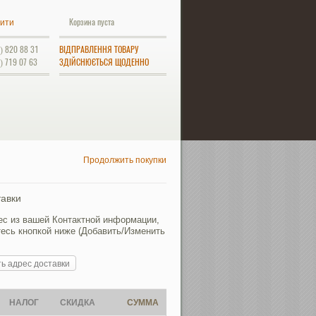
Корзина пуста
ити
) 820 88 31
ВІДПРАВЛЕННЯ ТОВАРУ
) 719 07 63
ЗДІЙСНЮЄТЬСЯ ЩОДЕННО
Продолжить покупки
авки
ес из вашей Контактной информации,
есь кнопкой ниже (Добавить/Изменить
ь адрес доставки
НАЛОГ
СКИДКА
СУММА