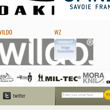
WILDO
WZ