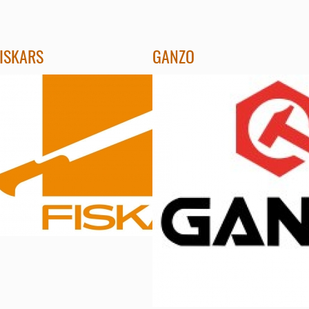
FISKARS
GANZO