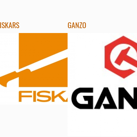
FISKARS
GANZO