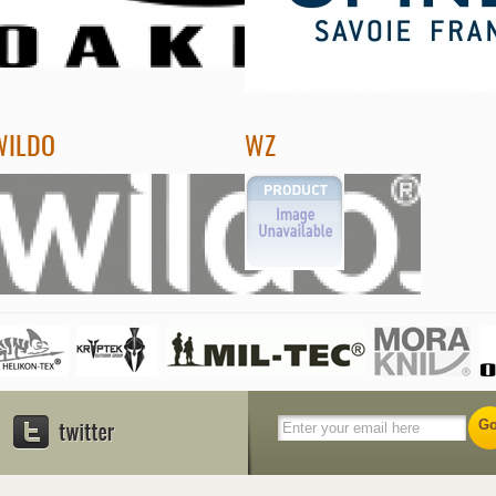
WILDO
WZ