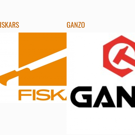
FISKARS
GANZO