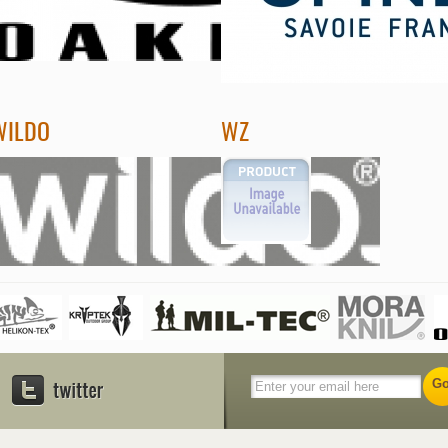
WILDO
WZ