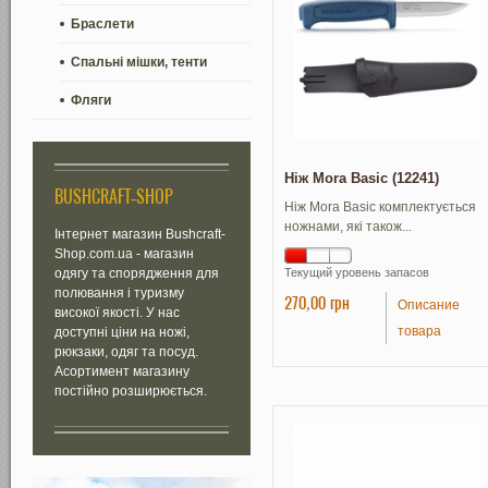
Браслети
Спальні мішки, тенти
Фляги
Ніж Mora Basic (12241)
BUSHCRAFT-SHOP
Ніж Mora Basic комплектується
ножнами, які також...
Інтернет магазин Bushcraft-
Shop.com.ua - магазин
одягу та спорядження для
Текущий уровень запасов
полювання і туризму
270,00 грн
Описание
високої якості. У нас
товара
доступні ціни на ножі,
рюкзаки, одяг та посуд.
Асортимент магазину
постійно розширюється.